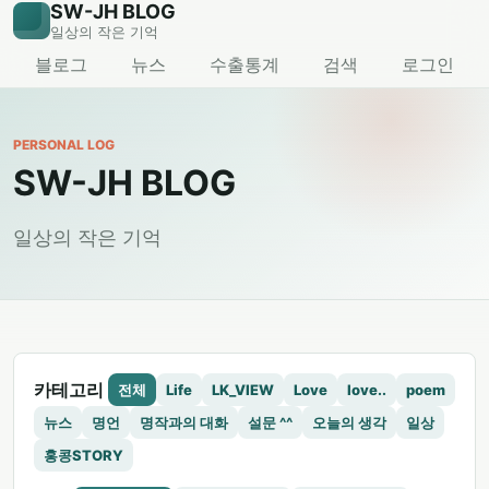
SW-JH BLOG
일상의 작은 기억
블로그
뉴스
수출통계
검색
로그인
PERSONAL LOG
SW-JH BLOG
일상의 작은 기억
카테고리
전체
Life
LK_VIEW
Love
love..
poem
뉴스
명언
명작과의 대화
설문 ^^
오늘의 생각
일상
홍콩STORY