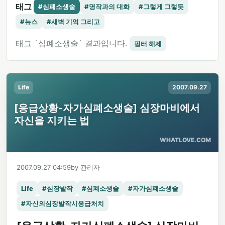
태그
#심폐소생술
#명작과의 대화
#그렇게 그렇듯
#뉴스
#새벽 기억 그리고
태그 `심폐소생술` 결과입니다.
필터 해제
Life
2007.09.27
[응급상황-자가심폐소생술] 심장마비에서
자신을 지키는 법
WHATLOVE.COM
2007.09.27 04:59
by 관리자
Life
#심장발작
#심폐소생술
#자가심폐소생술
#자신의심장발작시응급처치